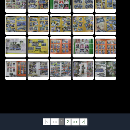
|<
<<
1
2
>>
>|