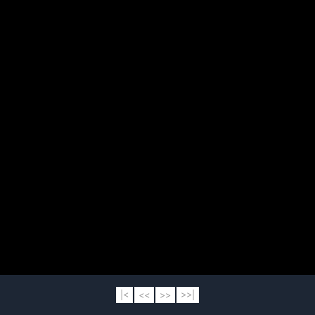
|<
<<
>>
>>|