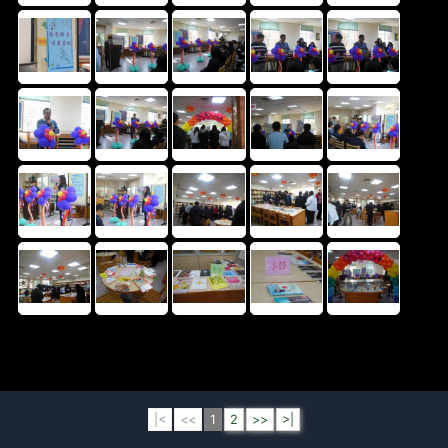
|<
<<
1
2
>>
>|