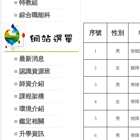
特教組
綜合職能科
序號
性別
1
男
智能
最新消息
2
女
聽障
認識資源班
師資介紹
3
男
學障
課程架構
4
女
學障
環境介紹
5
男
情障
鑑定相關
升學資訊
6
男
學障