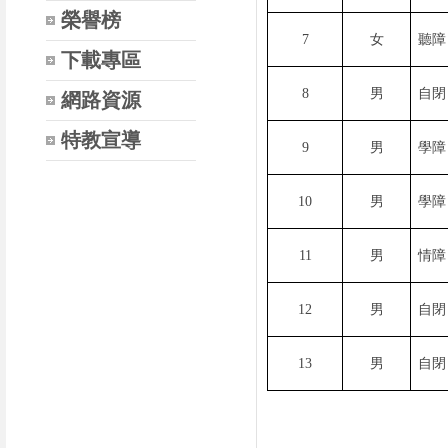
榮譽榜
7
女
聽障
下載專區
8
男
自閉
網路資源
特教宣導
9
男
學障
10
男
學障
11
男
情障
12
男
自閉
13
男
自閉