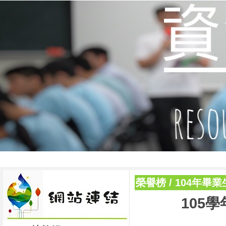
榮譽榜
/
104年畢
105