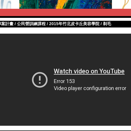
專案計畫
/
公民營訓練課程
/
2015年竹北皮卡丘美容學院
/
剃毛