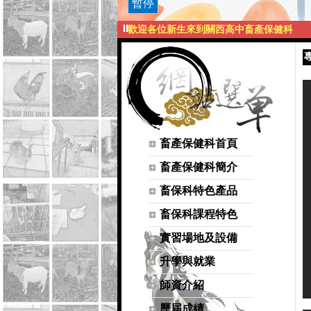
暫停
⏸
歡迎各位新生來到關西高中畜產保健科
畜產保健科首頁
畜產保健科簡介
畜保科特色產品
畜保科課程特色
實習場地及設備
升學與就業
師資介紹
歷屆成績