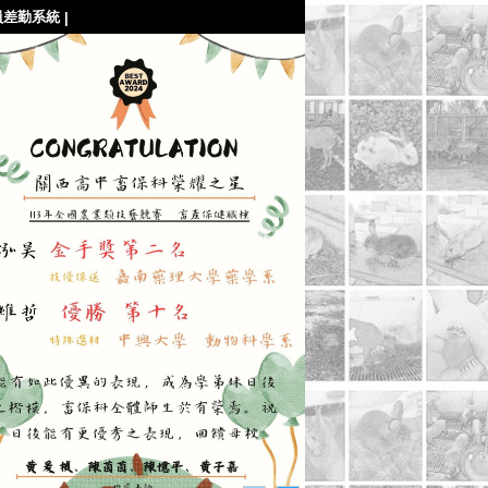
員差勤系統
|