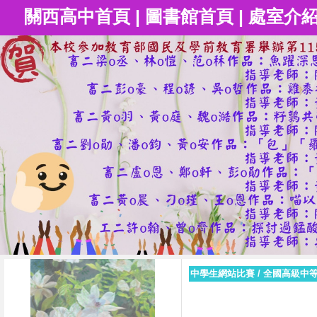
關西高中首頁
|
圖書館首頁
|
處室介
中學生網站比賽
/
全國高級中