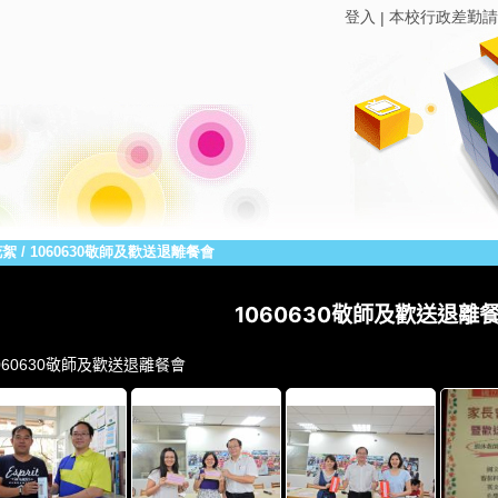
登入
本校行政差勤請
|
花絮
/
1060630敬師及歡送退離餐會