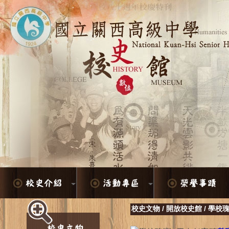
校史文物
/
開放校史館
/
學校瑰