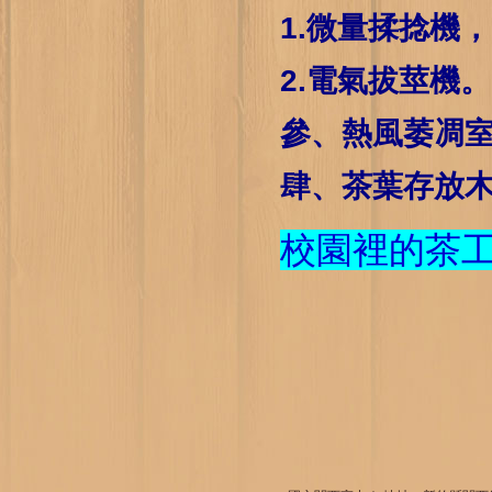
1.微量揉捻機
2.電氣拔莖機。
參、熱風萎凋室
肆、茶葉存放木
校園裡的茶