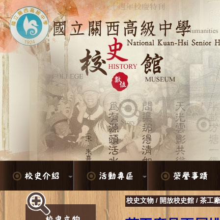
校史文物
/
開放校史館
/
茶工