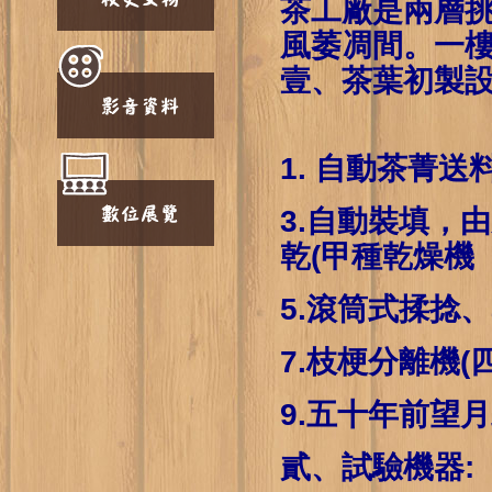
茶工廠是兩層
風萎凋間。一
壹、茶葉初製設
1. 自
3.自動裝填
乾(甲種乾燥機
5.滾筒
7.枝梗
9.五十年
貳、試驗機器: