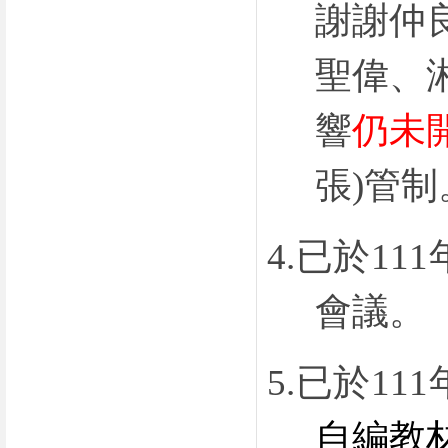
謝謝仲
聖偉、
響
仍未
張
)
管制
4.
已於
111
會議。
5.
已於
111
自編教