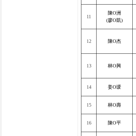
陳
O
洲
11
(
廖
O
凱
)
12
陳
O
杰
13
林
O
興
14
姜
O
瑗
15
林
O
壽
16
陳
O
平