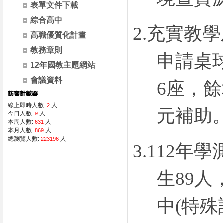
表單文件下載
綜合高中
2.
充實教學
高職優質化計畫
教務章則
申請桌
12年國教主題網站
會議資料
6
座，餘
線上即時人數:
人
2
元補助
今日人數:
人
9
本周人數:
人
631
本月人數:
人
869
總瀏覽人數:
人
223196
3.
112
年學
生
89
人
中
(
特殊