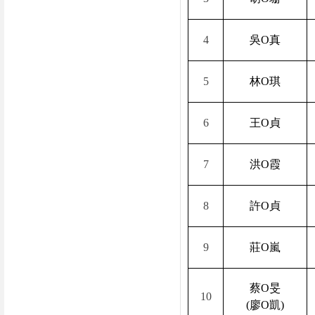
4
吳
O
真
5
林
O
琪
6
王
O
貞
7
洪
O
霞
8
許
O
貞
9
莊
O
嵐
蔡
O
旻
10
(
廖
O
凱
)