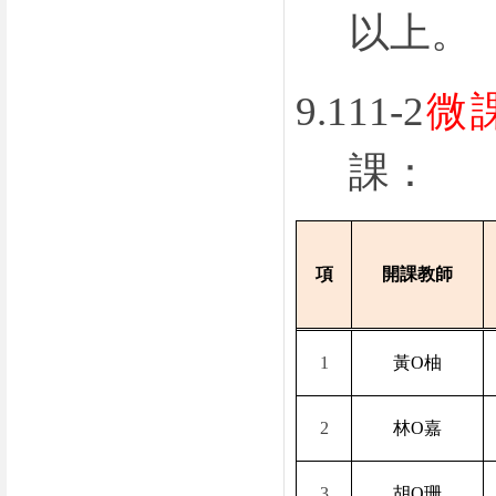
以上。
9.
111-2
微
課：
項
開課教師
1
黃
O
柚
2
林
O
嘉
3
胡
O
珊