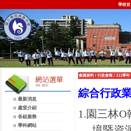
學校首
會議資料
/
行政會報
/
111學年
綜合行政
最新消息
處室介紹
1.
園三林
O
各組服務
學科網站
境暨資