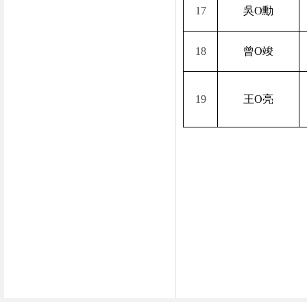
17
吳
O
勳
18
曾
O
竣
19
王
O
亮