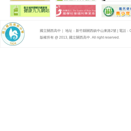
高級中等學校性別
平等教育資源中心
教育部性別平等教
新竹縣政府--
資訊網
育全球資訊網
生所
國民健康署青少年
國立關西高中｜ 地址：新竹縣關西鎮中山東路2號 | 電話：03-587
網站—性福e學園
性別Ｑ＆Ａ
新竹馬偕
版權所有 @ 2013, 國立關西高中. All right reserved.
內政部性騷擾防治
國民健康署
網
健康99衛生教育網
兒童福利
衛生福利部國民健
財團法人勵馨社會
網站_幸福e學
康署
福利事業基金會
密花園