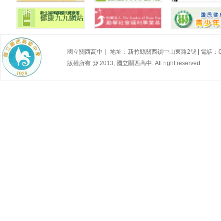
高級中等學校性別
平等教育資源中心
教育部性別平等教
新竹縣政府--
資訊網
育全球資訊網
生所
國民健康署青少年
國立關西高中｜ 地址：新竹縣關西鎮中山東路2號 | 電話：03-587
網站—性福e學園
性別Ｑ＆Ａ
新竹馬偕
版權所有 @ 2013, 國立關西高中. All right reserved.
內政部性騷擾防治
國民健康署
網
健康99衛生教育網
兒童福利
衛生福利部國民健
財團法人勵馨社會
網站_幸福e學
康署
福利事業基金會
密花園