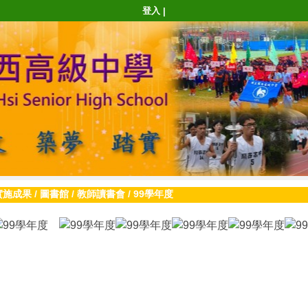
登入
|
實施成果
/
圖書館
/
教師讀書會
/
99學年度