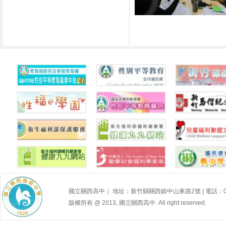
高級中等學校性別
平等教育資源中心
教育部性別平等教
新竹縣政府--
資訊網
育全球資訊網
生所
國民健康署青少年
國立關西高中｜ 地址：新竹縣關西鎮中山東路2號 | 電話：03-587
網站—性福e學園
性別Ｑ＆Ａ
新竹馬偕
版權所有 @ 2013, 國立關西高中. All right reserved.
內政部性騷擾防治
國民健康署