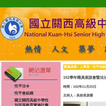
實施成果
/
人事室
/
性平知能
102學年職員座談會暨
性平法令
時間：102年11月25日
性平會組織
主持人：吳校長原榮
國立關西高級中學性
別平等教育實施計畫