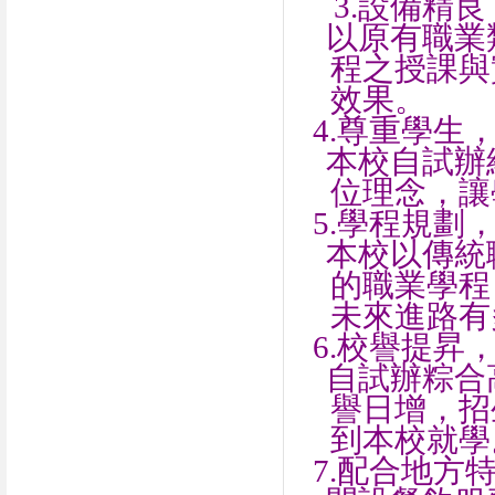
3.
設備精良
以原有職業
程之授課與
效果。
4.
尊重學生
本校自試辦
位理念，讓
5.
學程規劃
本校以傳統
的職業學程
未來進路有
6.
校譽提昇
自試辦粽合
譽日增，招
到本校就學
7.
配合地方