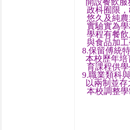
開設餐飲服
政
枓囿
限，
悠久及純農
實驗實為學
學程有餐飲
與食品加工
8.
保留傅統
本校歷年培
育課程供學
9.
職業類科
以兩制並存
本校調整學