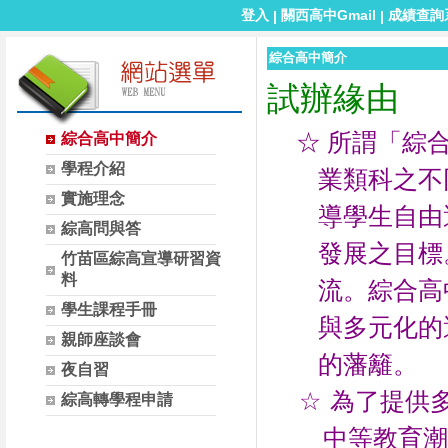
登入
關西高中Gmail
成績查詢
|
|
綜合高中簡介
試辦緣由
☆
所謂「綜
綜合高中簡介
學程介紹
業類科之不
實施理念
導學生自由
綜高問與答
發展之目標
竹苗區綜高宣導研習資
料
流。綜合高
學生課程手冊
與多元化的
親師座談會
的藩籬。
夜自習
☆
為了提供
綜高轉學程申請
中等教育潮