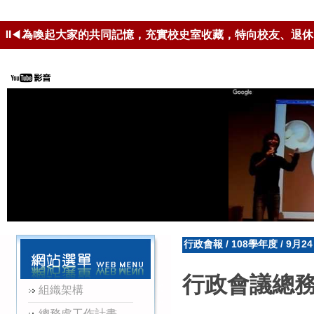
⏸
◀
為喚起大家的共同記憶，充實校史室收藏，特向校友、退休
安裝可編輯ODF-CNS15251格式
行政會報
/
108學年度
/
9月2
行政會議總
組織架構
總務處工作計畫