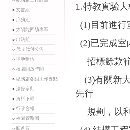
1.
特教實驗大
文書組
庶務組
(1)
目前進行
太陽能回饋專區
出納組
(2)
已完成室
代收代付公告
招標餘款
場地租借
校園開放時間
(3)
有關新
總務處各組工作要點
法條章則
先行
資料下載
行政會報
規劃，以
校園管路圖
(4)
結構工程
回首頁