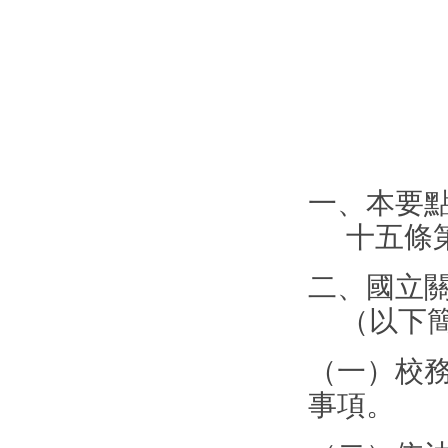
10
10
10
105.7
一、本要
十五條
二、國立
（以下
（一）校
事項。