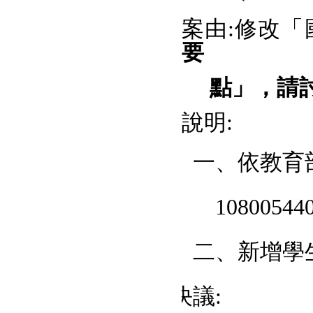
案由
:
修改「
要
點」，請
說明
:
一、依教育
108005440
二、新增學
決議
: