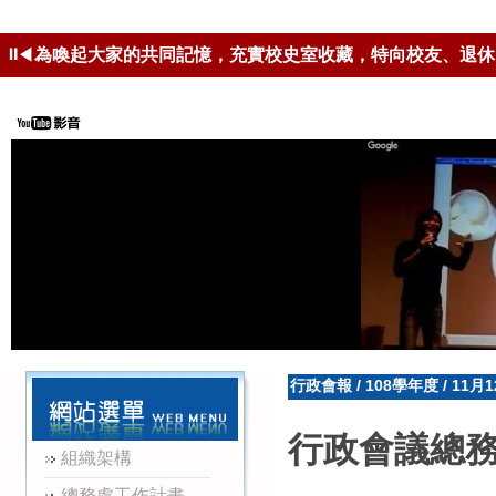
為喚起大家的共同記憶，充實校史室收藏，特向校友、退休
⏸
◀
安裝可編輯ODF-CNS15251格式
行政會報
/
108學年度
/
11月
行政會議總
組織架構
總務處工作計畫