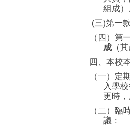
組成）
(
三
)
第一
（四）第
成
（其
四、本校
（一）定
入學校
更時，
（二）臨
議：