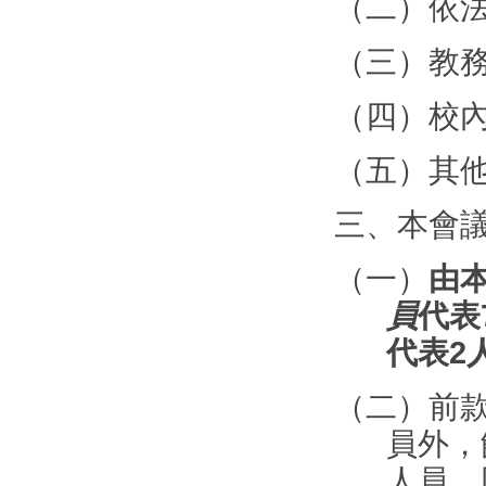
（二）依
（三）教
（四）校
（五）其
三、本會
（一）
由
員
代表
代表
2
（二）前
員外，
人員，