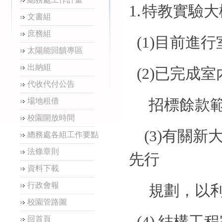
1.
特教實驗大
文書組
庶務組
(1)
目前進行
太陽能回饋專區
出納組
(2)
已完成室
代收代付公告
招標餘款
場地租借
校園開放時間
(3)
有關新
總務處各組工作要點
法條章則
先行
資料下載
行政會報
規劃，以
校園管路圖
(4)
結構工程
回首頁