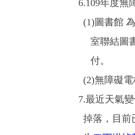
6.109
年度無
(1)
圖書館 
室聯結圖
付。
(2)
無障礙電
7.
最近天氣變
掉落，目前