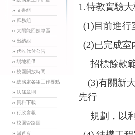
1.
特教實驗大
文書組
庶務組
(1)
目前進行
太陽能回饋專區
出納組
(2)
已完成室
代收代付公告
招標餘款
場地租借
校園開放時間
(3)
有關新
總務處各組工作要點
法條章則
先行
資料下載
行政會報
規劃，以
校園管路圖
(4)
結構工程
回首頁