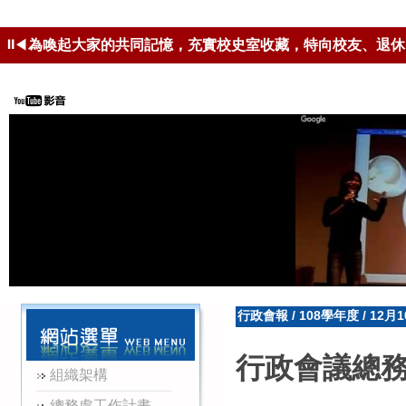
⏸
◀
為喚起大家的共同記憶，充實校史室收藏，特向校友、退休
安裝可編輯ODF-CNS15251格式
行政會報
/
108學年度
/
12月
行政會議總
組織架構
總務處工作計畫