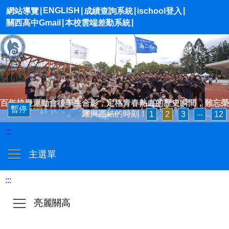
|
ENGLISH
|
|
|
網站導覽
成績查詢系統
ischool登入
|
|
關西高中Gmail
本校雲端差勤系統
百年校慶運動會後學生合影，定格青春熱血的歷史瞬間，難忘榮
暫停
耀與團結的時刻！
1
2
3
‧‧‧
12
:::
主選單
:::
亮麗關高