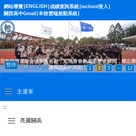
|
ENGLISH
|
|
|
網站導覽
成績查詢系統
ischool登入
|
|
關西高中Gmail
本校雲端差勤系統
百年校慶運動會後學生合影，定格青春熱血的歷史瞬間，難忘榮
暫停
耀與團結的時刻！
1
2
3
‧‧‧
12
:::
主選單
:::
亮麗關高