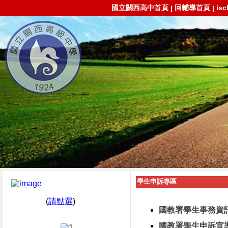
國立關西高中首頁
回輔導首頁
is
|
|
學生申訴專區
(
請點選
)
國教署學生事務資訊
國教署學生申訴宣