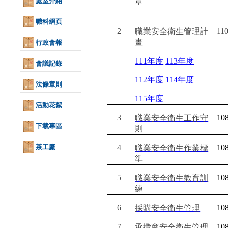
處室介紹
章
職科網頁
2
110
職業安全衛生管理計
畫
行政會報
111年度
113年度
會議記錄
112年度
114年度
法條章則
115年度
活動花絮
3
108
職業安全衛生工作守
下載專區
則
茶工廠
4
108
職業安全衛生作業標
準
5
108
職業安全衛生教育訓
練
6
108
採購安全衛生管理
7
108
承攬商安全衛生管理