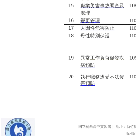
15
職業災害事故調查及
10
處理
16
變更管理
110
17
人因性危害防止
110
18
母性特別保護
110
19
異常工作負荷促發疾
10
病預防
20
110
執行職務遭受不法侵
害預防
國立關西高中實習處｜ 地址：新竹縣關西鎮東
版權所有