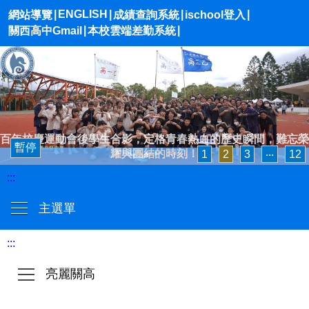
|
ENGLISH
|
|
|
網站導覽
成績查詢系統
ischool登入
|
|
關西高中Gmail
本校雲端差勤系統
百年校慶運動會後學生合影，定格青春熱血的歷史瞬間，難忘榮
暫停
耀與團結的時刻！
1
2
3
‧‧‧
12
:::
主選單
:::
亮麗關高