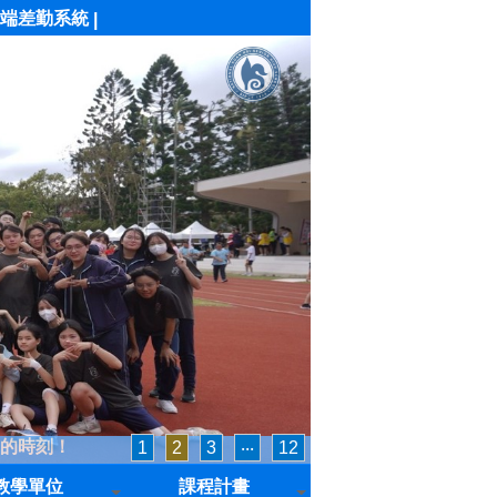
端差勤系統
|
的時刻！
1
2
3
‧‧‧
12
教學單位
課程計畫