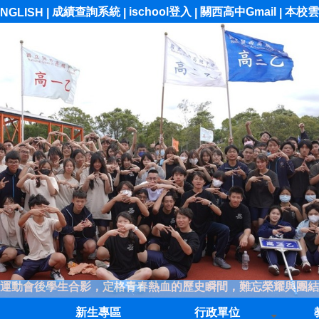
成績查詢系統
ischool登入
關西高中Gmail
本校雲
NGLISH
|
|
|
|
運動會後學生合影，定格青春熱血的歷史瞬間，難忘榮耀與團結
新生專區
行政單位