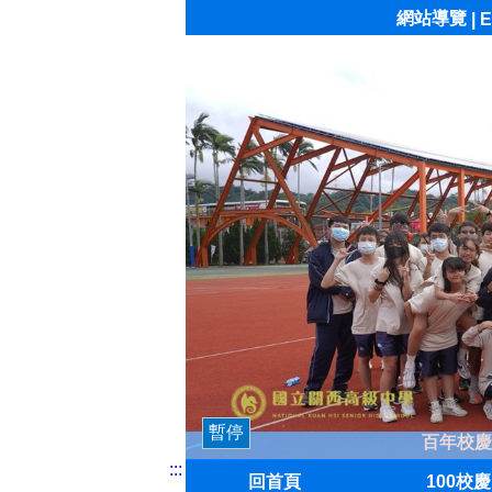
網站導覽
|
E
暫停
百年校慶
:::
回首頁
100校慶