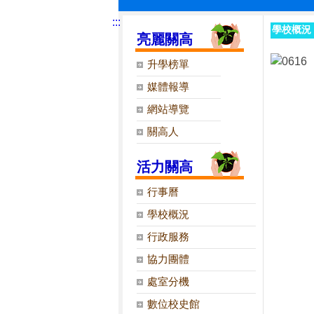
:::
學校概況
亮麗關高
升學榜單
媒體報導
網站導覽
關高人
活力關高
行事曆
學校概況
行政服務
協力團體
處室分機
數位校史館