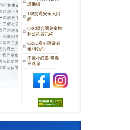
護機構
168交通安全入口
網
CRC聯合國兒童權
利公約資訊網
CRPD身心障礙者
權利公約
不迷小紅書 青春
不迷途