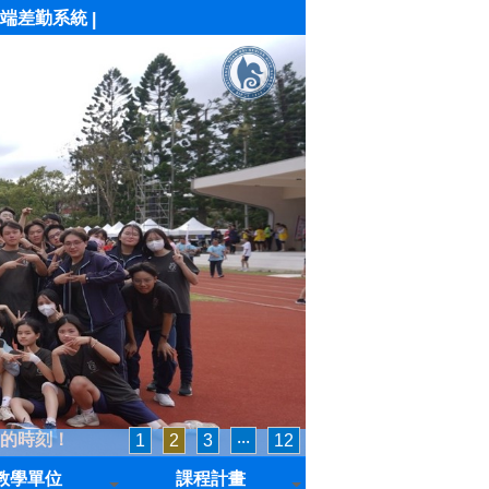
端差勤系統
|
的時刻！
1
2
3
‧‧‧
12
教學單位
課程計畫