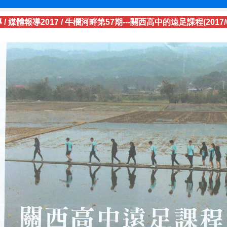
導
/
媒體報導2017
/
牛欄河畔第57期---關西高中的遠足課程(2017/03