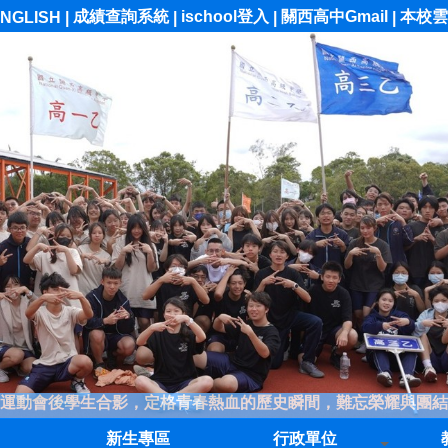
成績查詢系統
ischool登入
關西高中Gmail
本校雲
NGLISH
|
|
|
|
運動會後學生合影，定格青春熱血的歷史瞬間，難忘榮耀與團結
新生專區
行政單位