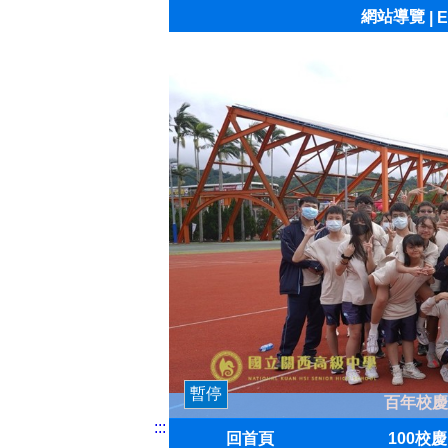
網站導覽
|
E
暫停
百年校慶
:::
回首頁
100校慶