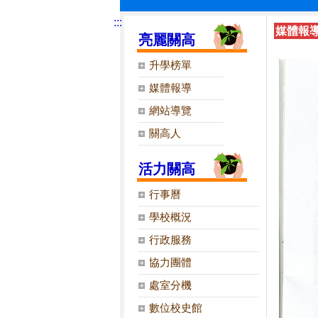
:::
媒體報
亮麗關高
升學榜單
媒體報導
網站導覽
關高人
活力關高
行事曆
學校概況
行政服務
協力團體
處室分機
數位校史館