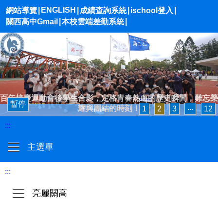
|
ENGLISH
|
|
|
網站導覽
成績查詢系統
ischool登入
|
|
關西高中Gmail
本校雲端差勤系統
百年校慶運動會後學生合影，定格青春熱血的歷史瞬間，難忘榮
暫停
耀與團結的時刻！
1
2
3
‧‧‧
12
:::
主選單
:::
亮麗關高