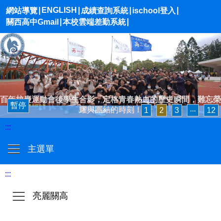
|
ENGLISH
|
|
|
網站導覽
成績查詢系統
ischool登入
|
|
關西高中Gmail
本校雲端差勤系統
百年校慶運動會後學生合影，定格青春熱血的歷史瞬間，難忘榮
暫停
耀與團結的時刻！
1
2
3
‧‧‧
12
:::
主選單
:::
亮麗關高