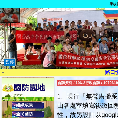
學校
暫停
9月21日為國家防災日
路口
染毒一次，代價
會議資料
/
106-2行政會議
/
10706
國防園地
茫一時，悔
珍惜生
1、現行「
無聲廣播系
騎乘自行車請注意身安全，請靠馬
由各處室填寫後繳回
組織成員
現代國民應有交通安全三素養：1.搭乘大
性，故另設計以goo
全民國防
2.乘副駕駛座，協助司機安全操作，避