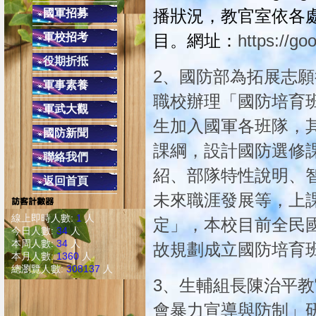
校內反
播狀況，教官室依各
國軍招募
健康上網一起來:「
軍校招考
目。網址：
https://go
避免LINE發生盜用詐騙之2不
役期折抵
2.不隨意點選不明之網址連結
2、國防部為拓展志
軍事素養
交通安全教育４項守則
職校辦理「國防培育
(二)安全空間，不做沒有把握的動作，只要
軍武大觀
生加入國軍各班隊，
(四)防衛兼備，防止事
國防新聞
同學上學勿單獨太早到校，
課綱，設計國防選修
聯絡我們
配合學校作息時間，課餘時避免單獨留
紹、部隊特性說明、
返回首頁
在校遇陌生人或
未來職涯發展等，上
遇陌生人問路，可熱心告知，但不必親自引導前
線上即時人數:
1
人
校外發現陌生人跟隨，應快速跑至較多人的
定」，本校目前全民
今日人數:
34
人
本周人數:
34
人
故規劃成立國防培育
本月人數:
1360
人
總瀏覽人數:
308137
人
3、生輔組長陳治平教官
會暴力宣導與防制」