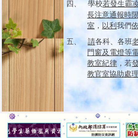
四、
學校
若發生霸
長注意通報時
室
，
以利
我們
五、
請
各科、各班
門窗及電燈等
教室紀律
，若
教官室協助處