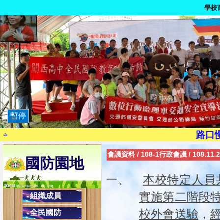
學校
暫停
9月21日為國家防災日
路口
染毒一次，代價
會議資料
/
108-1行政會議
/
108.11
國防園地
茫一時，悔
珍惜生
一、
本校特定人員
騎乘自行車請注意身安全，請靠馬
實施第二階段
組織成員
現代國民應有交通安全三素養：1.搭乘大
校外會送驗
，
全民國防
2.乘副駕駛座，協助司機安全操作，避