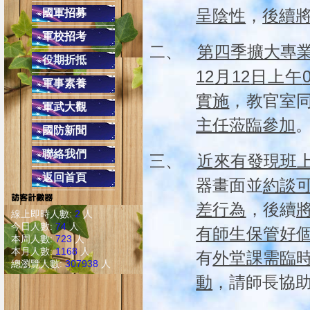
校內反
國軍招募
呈陰性
，
後續
健康上網一起來:「
軍校招考
避免LINE發生盜用詐騙之2不
二、
第四季擴大專
役期折抵
2.不隨意點選不明之網址連結
12
12
月
日上午
軍事素養
交通安全教育４項守則
實施
，教官室
(二)安全空間，不做沒有把握的動作，只要
軍武大觀
(四)防衛兼備，防止事
主任蒞臨參加
國防新聞
同學上學勿單獨太早到校，
聯絡我們
三、
近來有發現班
配合學校作息時間，課餘時避免單獨留
返回首頁
在校遇陌生人或
器畫面並
約談
遇陌生人問路，可熱心告知，但不必親自引導前
差行為
，後續
線上即時人數:
2
人
校外發現陌生人跟隨，應快速跑至較多人的
今日人數:
74
人
有師生保管好
本周人數:
723
人
本月人數:
1168
人
有
外堂課需臨
總瀏覽人數:
307938
人
動
，請師長協