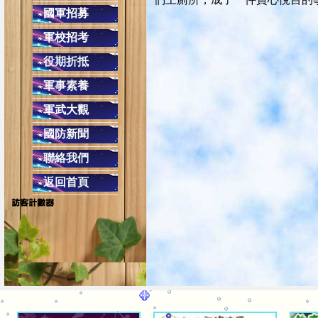
交通安全教育４項守則
國軍招募
(二)安全空間，不做沒有把握的動作，只要
軍校招考
(四)防衛兼備，防止事
役期折抵
同學上學勿單獨太早到校，
軍事素養
配合學校作息時間，課餘時避免單獨留
在校遇陌生人或
軍武大觀
遇陌生人問路，可熱心告知，但不必親自引導前
國防新聞
校外發現陌生人跟隨，應快速跑至較多人的
聯絡我們
返回首頁