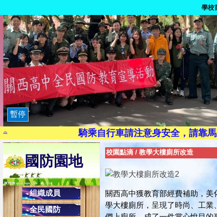
學校
9月21日為國家防災日
路口
染毒一次，代價
茫一時，悔
暫停
珍惜生
騎乘自行車請注意身安全，請靠馬
現代國民應有交通安全三素養：1.搭乘大
校園點滴
/
教學大樓廁所改造
國防園地
2.乘副駕駛座，協助司機安全操作，避
校內反
健康上網一起來:「
組織成員
關西高中獲教育部經費補助，美
避免LINE發生盜用詐騙之2不
學大樓廁所，呈現了時尚、工業
全民國防
2.不隨意點選不明之網址連結
們上廁所，成了一件賞心悅目的