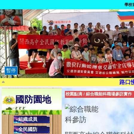
學校
暫停
9月21日為國家防災日
路口
染毒一次，代價
校園點滴
/
綜合職能科職場參訪實作
國防園地
茫一時，悔
珍惜生
騎乘自行車請注意身安全，請靠馬
組織成員
現代國民應有交通安全三素養：1.搭乘大
全民國防
2.乘副駕駛座，協助司機安全操作，避