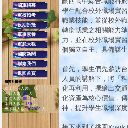
關西高中綜合職能科於
校內反
國軍招募
學生配合校外職場實習
健康上網一起來:「
軍校招考
職業技能，並從校外職
避免LINE發生盜用詐騙之2不
役期折抵
2.不隨意點選不明之網址連結
轉銜就業之相關能力準
軍事素養
交通安全教育４項守則
力，並在校外職場實習
(二)安全空間，不做沒有把握的動作，只要
軍武大觀
個獨立自主、具備謀生
(四)防衛兼備，防止事
國防新聞
同學上學勿單獨太早到校，
聯絡我們
配合學校作息時間，課餘時避免單獨留
首先，學生們先參訪台
返回首頁
在校遇陌生人或
人員的講解下，將「科
遇陌生人問路，可熱心告知，但不必親自引導前
化再利用，撰繪出交通
線上即時人數:
1
人
校外發現陌生人跟隨，應快速跑至較多人的
今日人數:
45
人
化資產為核心價值，傳
本周人數:
694
人
本月人數:
1139
人
神，提升學生職場深度
總瀏覽人數:
307909
人
接下來到了桃園Xpar