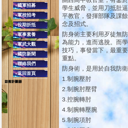
關西高中教官室，有鑒於
交通安全教育４項守則
國軍招募
學生威脅，並用刀抵肚逼
(二)安全空間，不做沒有把握的動作，只要
軍校招考
平教官，發揮部隊及課餘
(四)防衛兼備，防止事
念及招式。
役期折抵
同學上學勿單獨太早到校，
防身術主要利用歹徒無防
軍事素養
配合學校作息時間，課餘時避免單獨留
為能力，進而逃脫。而學
在校遇陌生人或
軍武大觀
技巧，事發當下，最重要
遇陌生人問路，可熱心告知，但不必親自引導前
國防新聞
重點。
校外發現陌生人跟隨，應快速跑至較多人的
聯絡我們
防身術，是用於自我防衛
返回首頁
1.制腕壓肘
2.制腕肘壓臂
3.控腕轉肘
4.制腕轉壓腕
5.制腕項肘