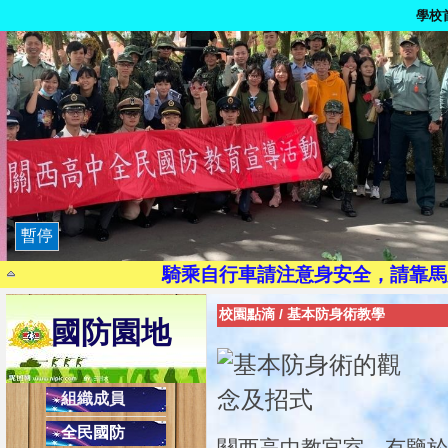
學校
9月21日為國家防災日
路口
染毒一次，代價
茫一時，悔
暫停
珍惜生
騎乘自行車請注意身安全，請靠馬
現代國民應有交通安全三素養：1.搭乘大
校園點滴
/
基本防身術教學
國防園地
2.乘副駕駛座，協助司機安全操作，避
校內反
健康上網一起來:「
組織成員
避免LINE發生盜用詐騙之2不
全民國防
2.不隨意點選不明之網址連結