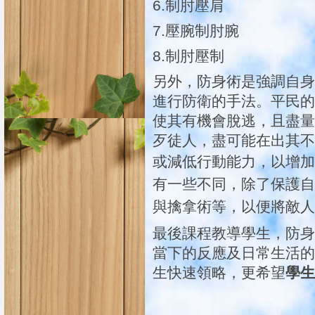
6.制肘壓肩
7.壓腕制肘腕
8.制肘壓制
另外，防身術是強調自身
進行防衛的手法。平民的
使其有機會脫逃，且盡量
歹徒人，盡可能在出其不
或減低行動能力，以增加
有一些不同，除了保護自
與擒拿術等，以便將敵人
最後課程教導學生，防身
當下的反應及日常生活的
生快速領略，更希望
學生