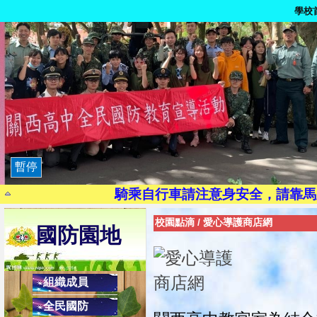
學校
9月21日為國家防災日
路口
染毒一次，代價
茫一時，悔
暫停
珍惜生
騎乘自行車請注意身安全，請靠馬
現代國民應有交通安全三素養：1.搭乘大
校園點滴
/
愛心導護商店網
國防園地
2.乘副駕駛座，協助司機安全操作，避
校內反
健康上網一起來:「
組織成員
避免LINE發生盜用詐騙之2不
全民國防
2.不隨意點選不明之網址連結