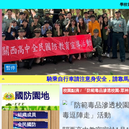
學校
9月21日為國家防災日
路口
染毒一次，代價
茫一時，悔
暫停
珍惜生
騎乘自行車請注意身安全，請靠馬
現代國民應有交通安全三素養：1.搭乘大
校園點滴
/
「防範毒品滲透校園-眾
國防園地
2.乘副駕駛座，協助司機安全操作，避
校內反
健康上網一起來:「
組織成員
避免LINE發生盜用詐騙之2不
全民國防
2.不隨意點選不明之網址連結