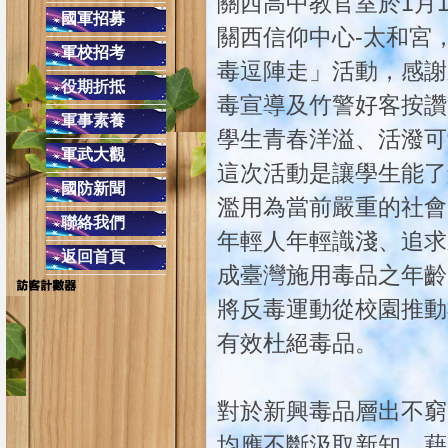
關西高中教官室於1月
交通安全教育４項守則
國軍招募
關西信仰中心-太和宮
(二)安全空間，不做沒有把握的動作，只要
軍校招考
毒逗陣走」活動，感謝
(四)防衛兼備，防止事
役期折抵
同學上學勿單獨太早到校，
毒宣導及竹警好客按讚
軍事素養
配合學校作息時間，課餘時避免單獨留
學生青春洋溢、活潑可
在校遇陌生人或
軍武大觀
這次活動是讓學生能了
遇陌生人問路，可熱心告知，但不必親自引導前
國防新聞
校外發現陌生人跟隨，應快速跑至較多人的
濫用為當前嚴重的社會
聯絡我們
年輕人年輕識淺、追求
返回首頁
成臺灣施用毒品之年齡
將反毒運動從校園推動
有效杜絕毒品。
對於新興毒品層出不窮
均應不斷汲取新知，藉