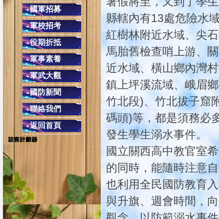
暑假將至，又到了學生
交通安全教育４項守則
國軍招募
縣轄內有13處危險水
(二)安全空間，不做沒有把握的動作，只要
軍校招考
紅樹林附近水域、尖石
(四)防衛兼備，防止事
役期折抵
同學上學勿單獨太早到校，
馬胎舊檢查哨上游、關
軍事素養
配合學校作息時間，課餘時避免單獨留
近水域、橫山鄉內灣村
在校遇陌生人或
軍武大觀
鎮上坪溪流域、峨眉鄉
遇陌生人問路，可熱心告知，但不必親自引導前
國防新聞
校外發現陌生人跟隨，應快速跑至較多人的
竹北段)、竹北拔子窟
聯絡我們
碼頭)等，都是須務必
返回首頁
發生學生溺水事件。
國立關西高中教官室希
的同時，能隨時注意自
也利用全民國防教育入
與升旗、週會時間，向
觀念，以防範溺水事件