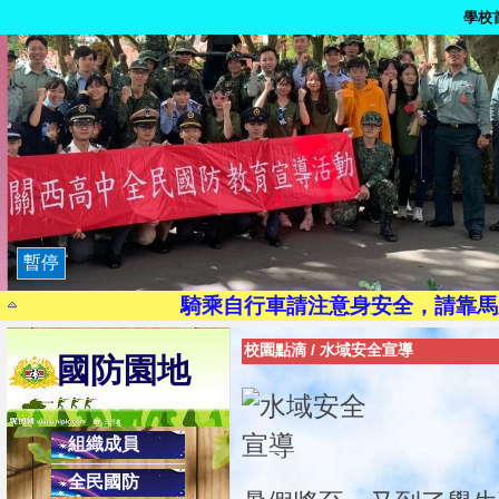
學校
9月21日為國家防災日
路口
染毒一次，代價
茫一時，悔
暫停
珍惜生
騎乘自行車請注意身安全，請靠馬
現代國民應有交通安全三素養：1.搭乘大
校園點滴
/
水域安全宣導
國防園地
2.乘副駕駛座，協助司機安全操作，避
校內反
健康上網一起來:「
組織成員
避免LINE發生盜用詐騙之2不
全民國防
2.不隨意點選不明之網址連結