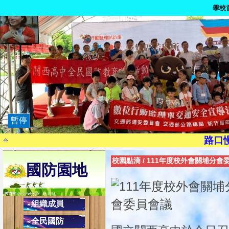
學校
暫停
9月21日為國家防災日
路口
染毒一次，代價
校園點滴
/
111年度校外會關埔分會
國防園地
茫一時，悔
珍惜生
騎乘自行車請注意身安全，請靠馬
組織成員
現代國民應有交通安全三素養：1.搭乘大
全民國防
2.乘副駕駛座，協助司機安全操作，避