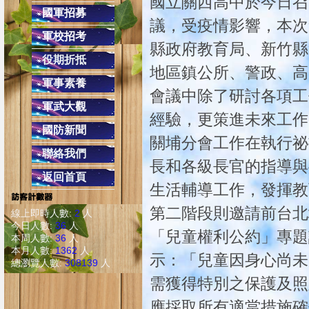
國立關西高中於今日召
校內反
國軍招募
議，受疫情影響，本次
健康上網一起來:「
軍校招考
縣政府教育局、新竹縣
避免LINE發生盜用詐騙之2不
役期折抵
2.不隨意點選不明之網址連結
地區鎮公所、警政、高
軍事素養
交通安全教育４項守則
會議中除了研討各項工
(二)安全空間，不做沒有把握的動作，只要
軍武大觀
經驗，更策進未來工作
(四)防衛兼備，防止事
國防新聞
同學上學勿單獨太早到校，
關埔分會工作在執行祕
聯絡我們
配合學校作息時間，課餘時避免單獨留
長和各級長官的指導與
返回首頁
在校遇陌生人或
生活輔導工作，發揮教
遇陌生人問路，可熱心告知，但不必親自引導前
第二階段則邀請前台北
線上即時人數:
2
人
校外發現陌生人跟隨，應快速跑至較多人的
今日人數:
36
人
「兒童權利公約」專題
本周人數:
36
人
本月人數:
1362
人
示：「兒童因身心尚未
總瀏覽人數:
308139
人
需獲得特別之保護及照
應採取所有適當措施確